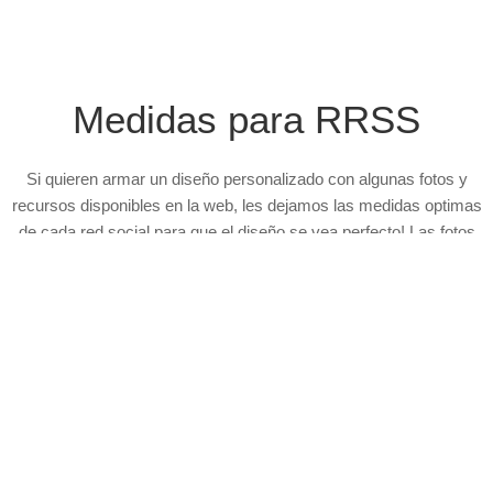
Medidas para RRSS
Si quieren armar un diseño personalizado con algunas fotos y
recursos disponibles en la web, les dejamos las medidas optimas
de cada red social para que el diseño se vea perfecto! Las fotos
están subidas en alta, al igual que los recursos (logos, slogans,
etc.), por lo que les van a servir para cualquier comunicación.
Feed de Instagram