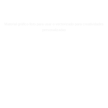
N
a
c
i
m
o
s
e
n
l
a
t
i
n
o
a
m
e
r
i
c
a
|
Material gráfico listo para usar o vectorizado para creatividades
personalizadas